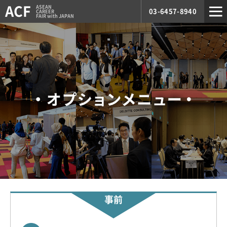
ACF
ASEAN
03-6457-8940
CAREER
FAIR with JAPAN
事前